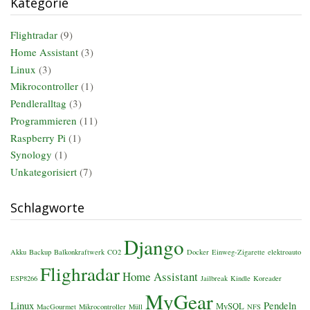
Kategorie
Flightradar
(9)
Home Assistant
(3)
Linux
(3)
Mikrocontroller
(1)
Pendleralltag
(3)
Programmieren
(11)
Raspberry Pi
(1)
Synology
(1)
Unkategorisiert
(7)
Schlagworte
Django
Akku
Backup
Balkonkraftwerk
CO2
Docker
Einweg-Zigarette
elektroauto
Flighradar
Home Assistant
ESP8266
Jailbreak
Kindle
Koreader
MyGear
Linux
Pendeln
MySQL
MacGourmet
Mikrocontroller
Müll
NFS